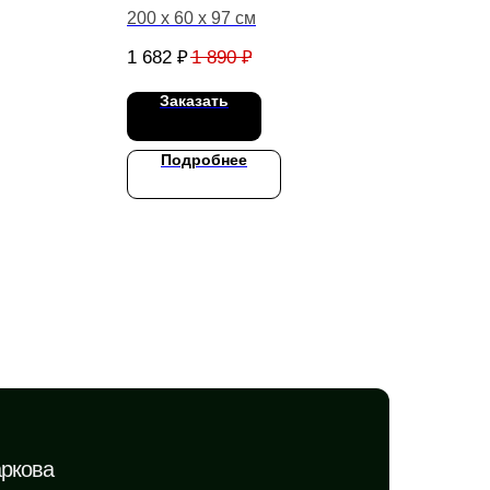
200 х 60 х 97 см
200 
1 682
₽
1 890
₽
37 
Заказать
Подробнее
ркова