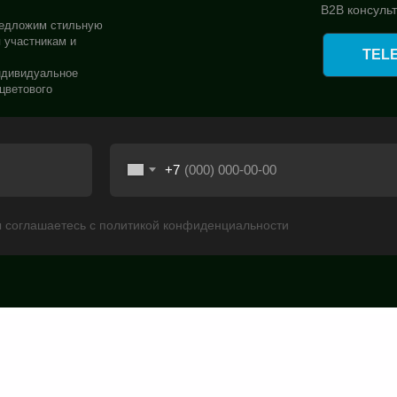
B2B консуль
редложим стильную
я участникам и
TEL
индивидуальное
цветового
+7
вы соглашаетесь с политикой конфиденциальности